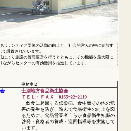
びボランティア団体の活動の向上と、社会的営みの中に参加す
して設置されています。
託により施設の管理運営を行うとともに、その機能を最大限に
りながらセンターの有効活用を推進しています。
事務室２
会
士別地方食品衛生協会
ＴＥＬ・ＦＡＸ 0165ｰ22ｰ2119
飲食に起因する伝染病、食中毒その他の危
害の発生を防ぎ、進んで食品衛生の向上を図
るために、食品営業者自らが食品衛生知識の
啓発・資格者の養成・巡回指導等を実施して
います。