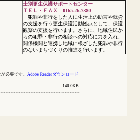
士別更生保護サポートセンター
ＴＥＬ・ＦＡＸ
0165-26-7380
犯罪や非行をした人に生活上の助言や就労
の支援を行う更生保護活動拠点として、保護
観察の支援を行います。さらに、地域住民か
らの犯罪・非行の相談への対応に力を入れ、
関係機関と連携し地域に根ざした犯罪や非行
のないまちづくりの推進を行います。
derが必要です。
Adobe Readerダウンロード
140.0KB
社会福祉法人 士別市社会福祉協議会』に属します。
写真・図表等の無断転載を禁止します。