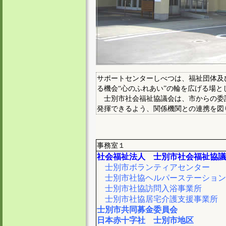
サポートセンターしべつは、福祉団体及
る機会“心のふれあい”の輪を広げる場と
士別市社会福祉協議会は、市からの委
発揮できるよう、関係機関との連携を図
事務室１
社会福祉法人 士別市社会福祉協議
士別市ボランティアセンター
士別市社協ヘルパーステーション
士別市社協訪問入浴事業所
士別市社協居宅介護支援事業所
士別市共同募金委員会
日本赤十字社 士別市地区